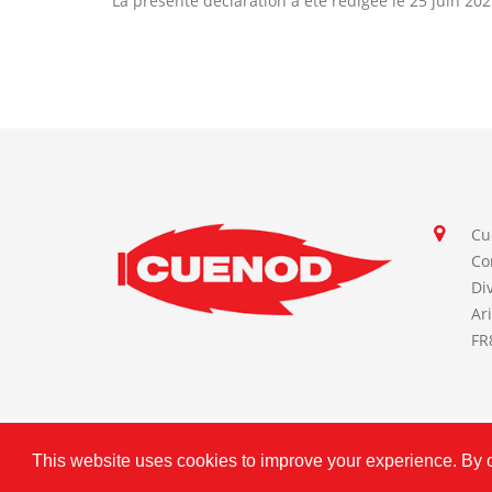
La présente déclaration a été rédigée le 25 juin 202
Cu
Co
Di
Ar
FR
This website uses cookies to improve your experience. By cl