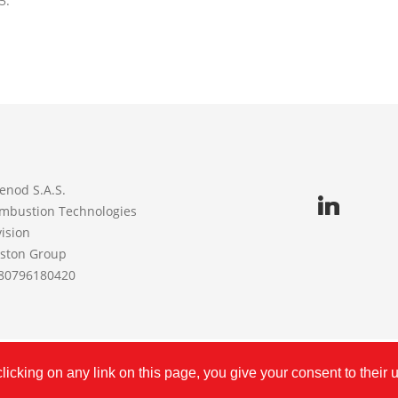
5.
enod S.A.S.
mbustion Technologies
vision
iston Group
80796180420
©
CUENOD
2026 | FR80796180420 | Created with
by
Procne
icking on any link on this page, you give your consent to their 