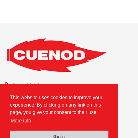
Cuenod S.A.S.
Combustion Technologies Division
This website uses cookies to improve your
Ariston Group
experience. By clicking on any link on this
FR80796180420
page, you give your consent to their use.
More info
Got it