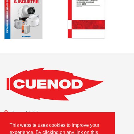
Cuenod S.A.S.
Combustion Technologies Division
This website uses cookies to improve your
Ariston Group
experience. By clicking on any link on this