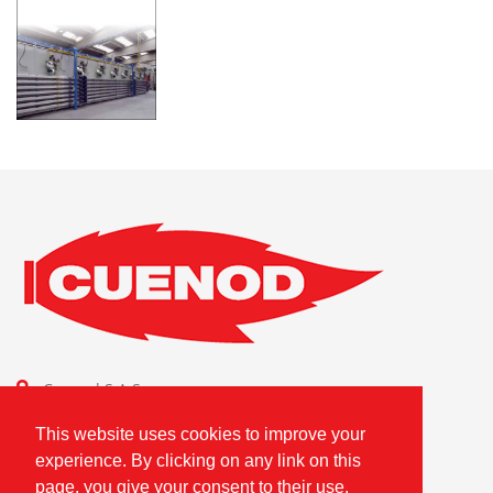
Cuenod S.A.S.
Combustion Technologies Division
This website uses cookies to improve your
Ariston Group
experience. By clicking on any link on this
FR80796180420
page, you give your consent to their use.