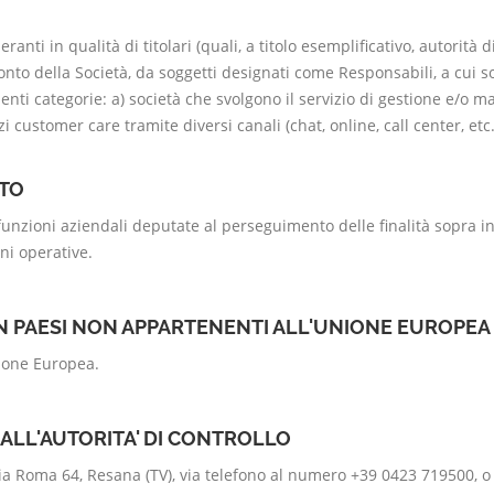
nti in qualità di titolari (quali, a titolo esemplificativo, autorità 
 conto della Società, da soggetti designati come Responsabili, a cui 
ti categorie: a) società che svolgono il servizio di gestione e/o ma
ustomer care tramite diversi canali (chat, online, call center, etc.
NTO
 funzioni aziendali deputate al perseguimento delle finalità sopra i
ni operative.
IN PAESI NON APPARTENENTI ALL'UNIONE EUROPEA
nione Europea.
 ALL'AUTORITA' DI CONTROLLO
ia Roma 64, Resana (TV), via telefono al numero +39 0423 719500, o 