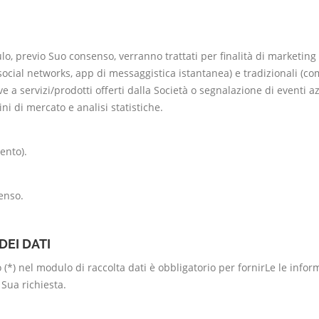
ulo, previo Suo consenso, verranno trattati per finalità di marketing d
ocial networks, app di messaggistica istantanea) e tradizionali (co
 a servizi/prodotti offerti dalla Società o segnalazione di eventi a
ni di mercato e analisi statistiche.
ento).
senso.
EI DATI
o (*) nel modulo di raccolta dati è obbligatorio per fornirLe le info
 Sua richiesta.