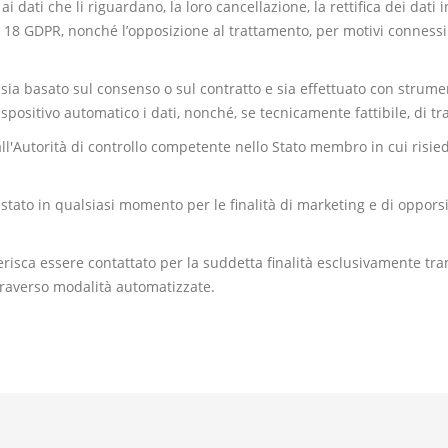
ai dati che li riguardano, la loro cancellazione, la rettifica dei dati i
t. 18 GDPR, nonché l’opposizione al trattamento, per motivi connessi 
to sia basato sul consenso o sul contratto e sia effettuato con strume
spositivo automatico i dati, nonché, se tecnicamente fattibile, di tr
 all'Autorità di controllo competente nello Stato membro in cui risie
restato in qualsiasi momento per le finalità di marketing e di oppors
ferisca essere contattato per la suddetta finalità esclusivamente tr
traverso modalità automatizzate.