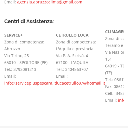
Email:
agenzia.abruzzoclima@gmail.com
Centri di Assistenza:
CLIMAGEST
SERVICE+
CETRULLO LUCA
Zona di co
Zona di competenza:
Zona di competenza:
Teramo e pr
Abruzzo
L'Aquila e provincia
Via Nazional
Via Tirino, 25
Via P. A. Scrivà, 4
151
65010 - SPOLTORE (PE)
67100 - L'AQUILA
64019 - TO
Tel.: 3792081213
Tel.: 3404863707
(TE)
Email:
Email:
Tel.: 08617
info@servicepluspescara.it
lucacetrullo87@hotmail.it
Fax: 08617
Cell.: 3483
Email:
info@