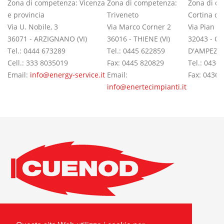
Zona di competenza: Vicenza
Zona di competenza:
Zona di c
e provincia
Triveneto
Cortina d
Via U. Nobile, 3
Via Marco Corner 2
Via Pian d
36071 - ARZIGNANO (VI)
36016 - THIENE (VI)
32043 - C
Tel.: 0444 673289
Tel.: 0445 622859
D'AMPEZZO
Cell.: 333 8035019
Fax: 0445 820829
Tel.: 0436
Email:
info@energy-service.it
Email:
Fax: 0436 
info@enertecimpianti.it
Cuenod S.A.S.