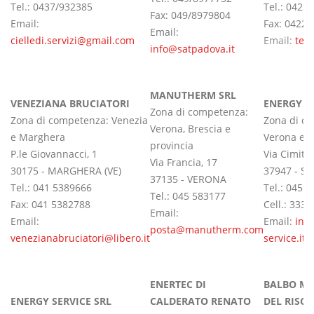
Tel.: 0437/932385
Tel.: 0422
Fax: 049/8979804
Email:
Fax: 0422
Email:
cielledi.servizi@gmail.com
Email:
term
info@satpadova.it
MANUTHERM SRL
VENEZIANA BRUCIATORI
ENERGY SE
Zona di competenza:
Zona di competenza: Venezia
Zona di c
Verona, Brescia e
e Marghera
Verona e p
provincia
P.le Giovannacci, 1
Via Cimite
Via Francia, 17
30175 - MARGHERA (VE)
37947 - S
37135 - VERONA
Tel.: 041 5389666
Tel.: 045 
Tel.: 045 583177
Fax: 041 5382788
Cell.: 333
Email:
Email:
Email:
inf
posta@manutherm.com
venezianabruciatori@libero.it
service.it
ENERTEC DI
BALBO MA
ENERGY SERVICE SRL
CALDERATO RENATO
DEL RISC