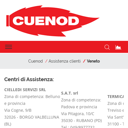
Cuenod
Assistenza clienti
Veneto
Centri di Assistenza:
CIELLEDI SERVIZI SRL
S.A.T. srl
Zona di competenza: Belluno
TERMICA S
Zona di competenza:
e provincia
Zona di c
Padova e provincia
Via Cogne, 9/B
Treviso e 
Via Pitagora, 10/C
32026 - BORGO VALBELLUNA
Via Sant'A
35030 - RUBANO (PD)
(BL)
31100 - T
Tel.: 049/8977732